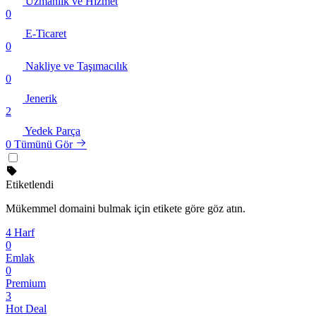
Uzmanlık ve Hizmet
0
E-Ticaret
0
Nakliye ve Taşımacılık
0
Jenerik
2
Yedek Parça
0
Tümünü Gör
Etiketlendi
Mükemmel domaini bulmak için etikete göre göz atın.
4 Harf
0
Emlak
0
Premium
3
Hot Deal