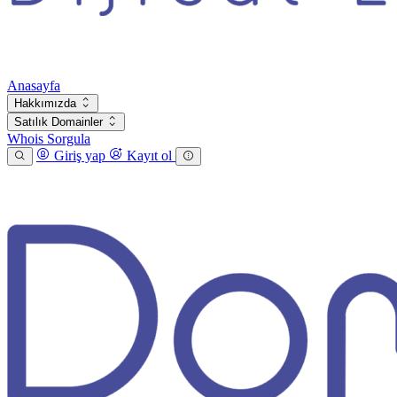
Anasayfa
Hakkımızda
Satılık Domainler
Whois Sorgula
Giriş yap
Kayıt ol