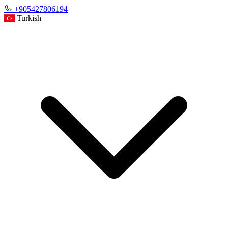
+905427806194
Turkish