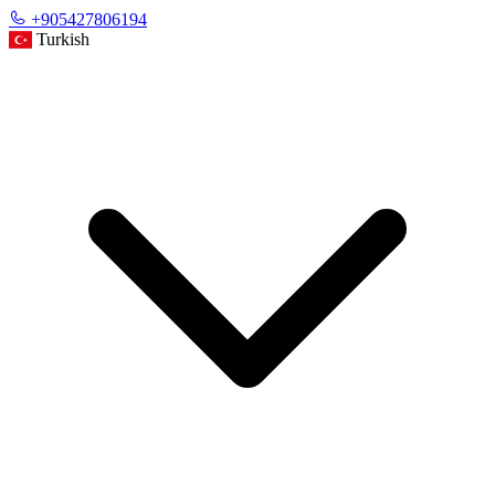
+905427806194
Turkish