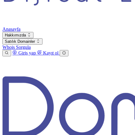
Anasayfa
Hakkımızda
Satılık Domainler
Whois Sorgula
Giriş yap
Kayıt ol