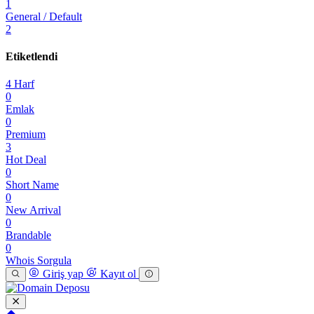
1
General / Default
2
Etiketlendi
4 Harf
0
Emlak
0
Premium
3
Hot Deal
0
Short Name
0
New Arrival
0
Brandable
0
Whois Sorgula
Giriş yap
Kayıt ol