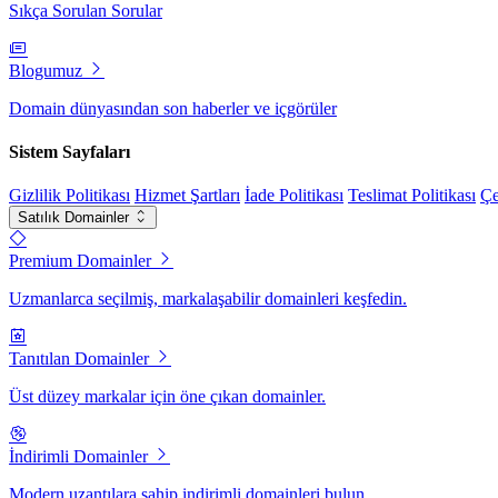
Sıkça Sorulan Sorular
Blogumuz
Domain dünyasından son haberler ve içgörüler
Sistem Sayfaları
Gizlilik Politikası
Hizmet Şartları
İade Politikası
Teslimat Politikası
Çe
Satılık Domainler
Premium Domainler
Uzmanlarca seçilmiş, markalaşabilir domainleri keşfedin.
Tanıtılan Domainler
Üst düzey markalar için öne çıkan domainler.
İndirimli Domainler
Modern uzantılara sahip indirimli domainleri bulun.