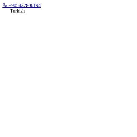
+905427806194
Turkish