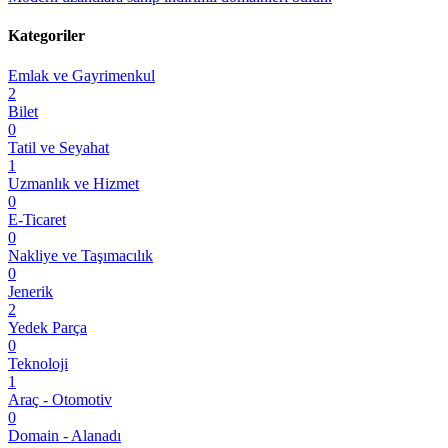
Kategoriler
Emlak ve Gayrimenkul
2
Bilet
0
Tatil ve Seyahat
1
Uzmanlık ve Hizmet
0
E-Ticaret
0
Nakliye ve Taşımacılık
0
Jenerik
2
Yedek Parça
0
Teknoloji
1
Araç - Otomotiv
0
Domain - Alanadı