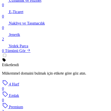
Uzmanlık ve Hizmet
0
E-Ticaret
0
Nakliye ve Taşımacılık
0
Jenerik
2
Yedek Parça
0
Tümünü Gör
Etiketlendi
Mükemmel domaini bulmak için etikete göre göz atın.
4 Harf
0
Emlak
0
Premium