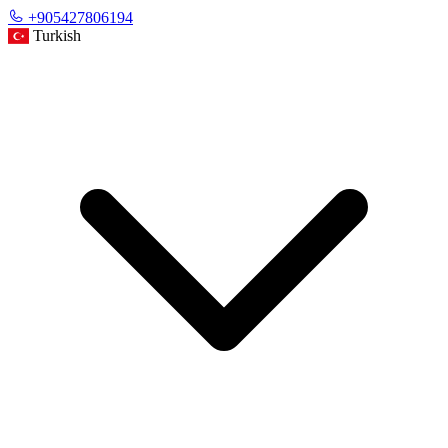
+905427806194
Turkish