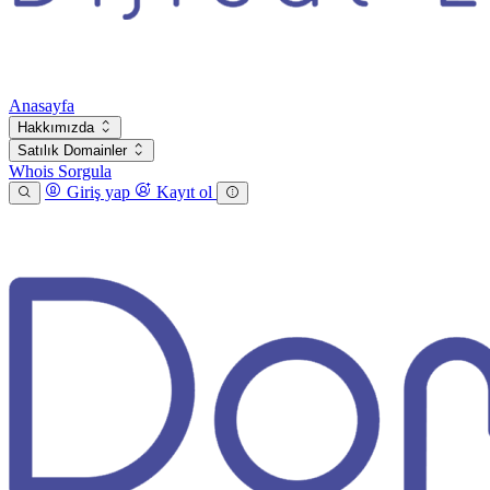
Anasayfa
Hakkımızda
Satılık Domainler
Whois Sorgula
Giriş yap
Kayıt ol