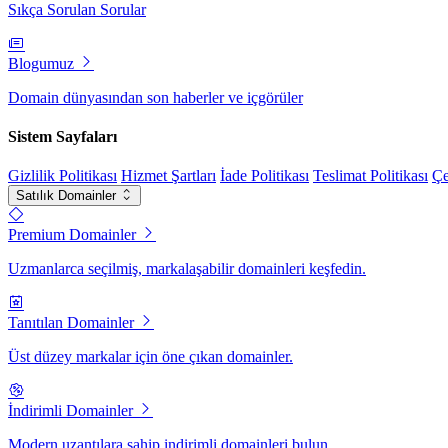
Sıkça Sorulan Sorular
Blogumuz
Domain dünyasından son haberler ve içgörüler
Sistem Sayfaları
Gizlilik Politikası
Hizmet Şartları
İade Politikası
Teslimat Politikası
Çe
Satılık Domainler
Premium Domainler
Uzmanlarca seçilmiş, markalaşabilir domainleri keşfedin.
Tanıtılan Domainler
Üst düzey markalar için öne çıkan domainler.
İndirimli Domainler
Modern uzantılara sahip indirimli domainleri bulun.