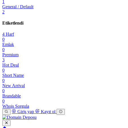
1
General / Default
2
Etiketlendi
4 Harf
0
Emlak
0
Premium
3
Hot Deal
0
Short Name
0
New Arrival
0
Brandable
0
Whois Sorgula
Giriş yap
Kayıt ol