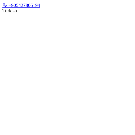
+905427806194
Turkish