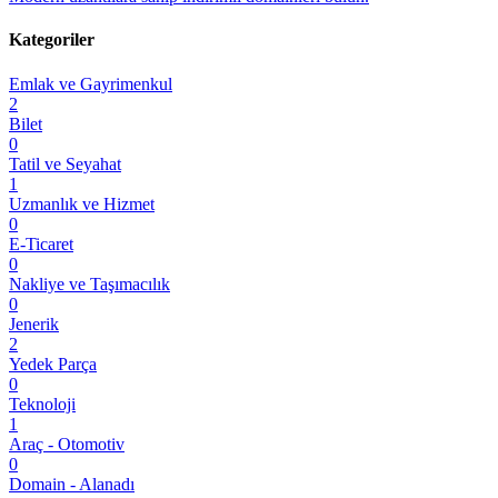
Kategoriler
Emlak ve Gayrimenkul
2
Bilet
0
Tatil ve Seyahat
1
Uzmanlık ve Hizmet
0
E-Ticaret
0
Nakliye ve Taşımacılık
0
Jenerik
2
Yedek Parça
0
Teknoloji
1
Araç - Otomotiv
0
Domain - Alanadı