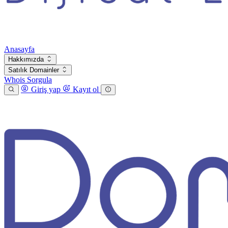
Anasayfa
Hakkımızda
Satılık Domainler
Whois Sorgula
Giriş yap
Kayıt ol