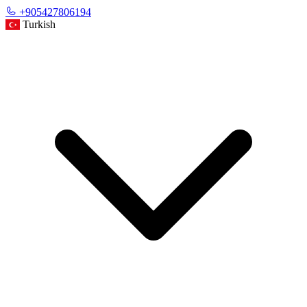
+905427806194
Turkish