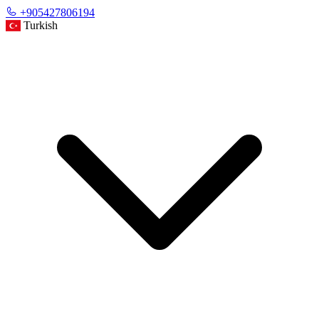
+905427806194
Turkish