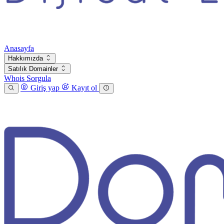
Anasayfa
Hakkımızda
Satılık Domainler
Whois Sorgula
Giriş yap
Kayıt ol